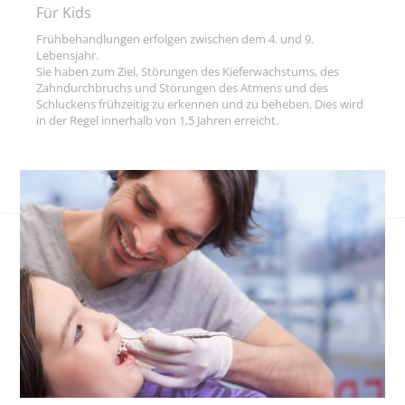
Für Kids
Frühbehandlungen erfolgen zwischen dem 4. und 9.
Lebensjahr.
Sie haben zum Ziel, Störungen des Kieferwachstums, des
Zahndurchbruchs und Störungen des Atmens und des
Schluckens frühzeitig zu erkennen und zu beheben. Dies wird
in der Regel innerhalb von 1,5 Jahren erreicht.