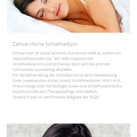
Zahnärztliche Schlafmedizin
Schnarchen ist sozial störend, manchmal stellt es zudem ein
Gesundheitsrisiko dar. Mit Hilfe sogenannter
Unterkieferprotrusionsschienen lässt sich das primäre
Schnarchen zuverlässig abstellen.
Für die Behandlung der Schlafapnoe ist eine Überweisung
Ihres zuweisenden Arztes (meist Schlafmediziner, HNO-Arzt,
Pneumologe oder Kardiologe) sowie eine schlafmedizinische
Nachkontrolle des Therapieerfolgs erforderlich.
Unsere Praxis ist zertifiziertes Mitglied der DGZS.