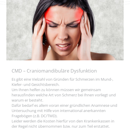
CMD – Craniomandibuläre Dysfunktion
Es gibt eine Vielzahl von Gründen für Schmerzen im Mund-,
Kiefer- und Gesichtsbereich.
Um Ihnen helfen zu können müssen wir gemeinsam
herausfinden welche Art von Schmerz bei Ihnen vorliegt und
warum er besteht.
Dafür bedarf es allem voran einer gründlichen Anamnese und
Untersuchung mit Hilfe von international anerkannten
Fragebögen (z.B. DC/TMD).
Leider werden die Kosten hierfür von den Krankenkassen in
der Regel nicht übernommen bzw. nur zum Teil erstattet.