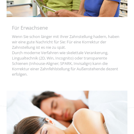
Für Erwachsene
Wenn Sie schon länger mit Ihrer Zahnstellung hadern, haben
wir eine gute Nachricht für Sie: Für eine Korrektur der
Zahnstellung ist es nie zu spät.
Durch moderne Verfahren wie skelettale Verankerung,
Lingualtechnik (2D, Win, Incognito) oder transparente
Schienen (Inhouse-Aligner; SPARK, Invisalign) kann die
Korrektur einer Zahnfehlstellung für Außenstehende dezent
erfolgen.