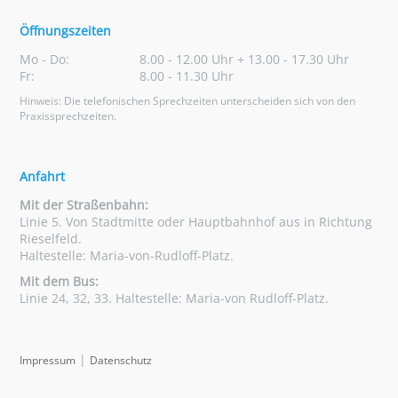
Verwaltungsaufgaben
Beide sind willkommen!
Eine Ausbildung zur
Beides!
Wir sind professionell in unserer Arbeit,
Öffnungszeiten
Jahr 2+: Übernahme von
Zahnmedizinischen Verwaltungsangestellten ist
aber auch freundlich und humorvoll im Umgang
Führungsaufgaben, Anleitung neuer
Mo - Do:
8.00 - 12.00 Uhr + 13.00 - 17.30 Uhr
ideal, aber auch kaufmännische Ausbildungen
miteinander. Das ist wichtig, um Stress
Mitarbeiter, Praxismanagement,
Fr:
8.00 - 11.30 Uhr
(z. B. Kauffrau für Bürokommunikation,
abzubauen und die Patientenbetreuung
Teamleitung oder Spezialisierung (z. B.
Sekretärin) mit Praxiserfahrung sind völlig
entspannt zu gestalten.
Hinweis: Die telefonischen Sprechzeiten unterscheiden sich von den
Qualitätsmanagement, Abrechnung)
Praxissprechzeiten.
ausreichend.
Gibt es Konflikte oder schwierige Patienten?
Wie in jeder Praxis gibt es gelegentlich
Anfahrt
anspruchsvolle oder unzufriedene Patienten.
Dafür schulen wir Sie in
Konfliktmanagement
Mit der Straßenbahn:
und Deeskalation
. In schwierigen Situationen
Linie 5. Von Stadtmitte oder Hauptbahnhof aus in Richtung
unterstützen wir Sie immer und stehen Ihnen
Rieselfeld.
Haltestelle: Maria-von-Rudloff-Platz.
zur Seite.
Mit dem Bus:
Linie 24, 32, 33. Haltestelle: Maria-von Rudloff-Platz.
|
Impressum
Datenschutz